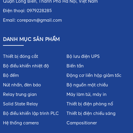
Quận Long Biên, Thành Phố Hà Nội, Việt Nam
Điện thoại:
0979228285
Email:
corepavn@gmail.com
DANH MỤC SẢN PHẨM
Thiết bị đóng cắt
Bộ lưu điện UPS
Bộ điều khiển nhiệt độ
Biến tần
Bộ đếm
Động cơ liền hộp giảm tốc
Nút nhấn, đèn báo
Bộ nguồn một chiều
Relay trung gian
Máy làm túi, máy in
Solid State Relay
Thiết bị điện phòng nổ
Bộ điều khiển lập trình PLC
Thiết bị điện chiếu sáng
Hệ thống camera
Campositioner