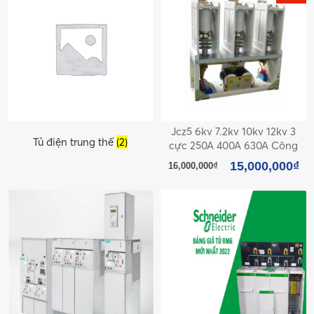
Jcz5 6kv 7.2kv 10kv 12kv 3
Tủ điện trung thế
(2)
cực 250A 400A 630A Công
tắc tơ chân không
15,000,000
₫
16,000,000
₫