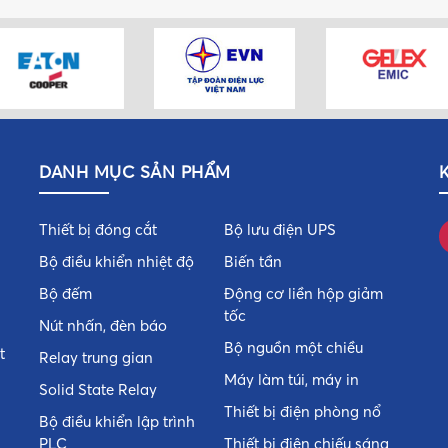
DANH MỤC SẢN PHẨM
Thiết bị đóng cắt
Bộ lưu điện UPS
Bộ điều khiển nhiệt độ
Biến tần
Bộ đếm
Động cơ liền hộp giảm
tốc
Nút nhấn, đèn báo
Bộ nguồn một chiều
t
Relay trung gian
Máy làm túi, máy in
Solid State Relay
Thiết bị điện phòng nổ
Bộ điều khiển lập trình
PLC
Thiết bị điện chiếu sáng