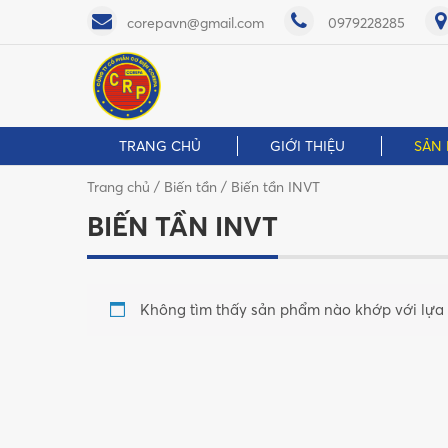
corepavn@gmail.com
0979228285
TRANG CHỦ
GIỚI THIỆU
SẢN
Trang chủ
/
Biến tần
/ Biến tần INVT
BIẾN TẦN INVT
Không tìm thấy sản phẩm nào khớp với lựa