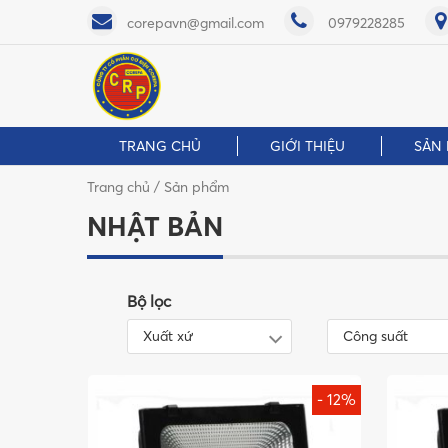
corepavn@gmail.com
0979228285
TRANG CHỦ
GIỚI THIỆU
SẢN
Trang chủ
/ Sản phẩm
NHẬT BẢN
Bộ lọc
Xuất xứ
Công suất
- 12%