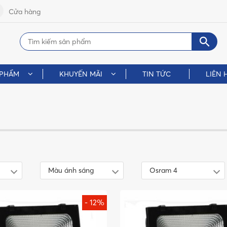
Cửa hàng
 PHẨM
KHUYẾN MÃI
TIN TỨC
LIÊN 
Màu ánh sáng
Osram 4
- 12%